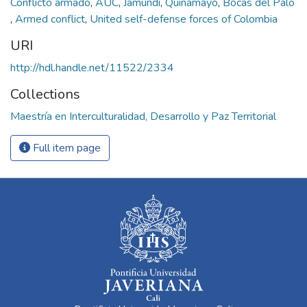
Conflicto armado
,
AUC
,
Jamundí
,
Quinamayó
,
Bocas del Palo
,
Armed conflict
,
United self-defense forces of Colombia
URI
http://hdl.handle.net/11522/2334
Collections
Maestría en Interculturalidad, Desarrollo y Paz Territorial
Full item page