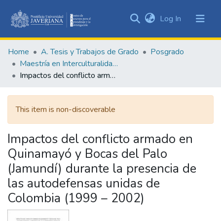
(current)
Log In
Communities
&
Home
A. Tesis y Trabajos de Grado
Posgrado
Collections
Maestría en Interculturalidad, Desarrollo y Paz Territorial
All of DSpace
Impactos del conflicto armado en Quinamayó y Bocas del Palo (Jamundí) durante la presencia de las autodefensas unidas de Colombia (1999 – 2002)
Statistics
This item is non-discoverable
Impactos del conflicto armado en
Quinamayó y Bocas del Palo
(Jamundí) durante la presencia de
las autodefensas unidas de
Colombia (1999 – 2002)