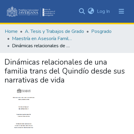
(current)
Log In
Communities
&
Home
A. Tesis y Trabajos de Grado
Posgrado
Collections
Maestría en Asesoría Familiar
All of DSpace
Dinámicas relacionales de una familia trans del Quindío desde sus narrativas de vida
Statistics
Dinámicas relacionales de una
familia trans del Quindío desde sus
narrativas de vida