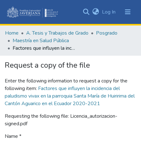
(current)
Log In
Communities
&
Home
A. Tesis y Trabajos de Grado
Posgrado
Collections
Maestría en Salud Pública
All of DSpace
Factores que influyen la incidencia del paludismo vivax en la parroquia Santa María de Huiririma del Cantón Aguarico en el Ecuador 2020-2021
Statistics
Request a copy of the file
Enter the following information to request a copy for the
following item:
Factores que influyen la incidencia del
paludismo vivax en la parroquia Santa María de Huiririma del
Cantón Aguarico en el Ecuador 2020-2021
Requesting the following file: Licencia_autorizacion-
signed.pdf
Name *