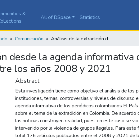
mmunities &
All of DSpace
Statistics
ollections
ado
Comunicación
Análisis de la extradición desde la agenda informativa de los periódicos el País y el Espectador entre los años 2008 y 2021
ión desde la agenda informativa d
ntre los años 2008 y 2021
Abstract
Esta investigación tiene como objetivo el análisis de los 
instituciones, temas, controversias y niveles de discurso 
agenda informativa de los periódicos colombianos El País
sobre el tema de la extradición en Colombia. De acuerdo
las noticias construyen realidad, pues, en este caso se vio
intervenido por la violencia de grupos ilegales. Para este 
total 176 artículos publicados entre el 2008 y 2021 de l