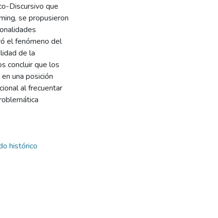
co-Discursivo que
ming, se propusieron
ionalidades
tró el fenómeno del
lidad de la
s concluir que los
en una posición
ional al frecuentar
problemática
o histórico