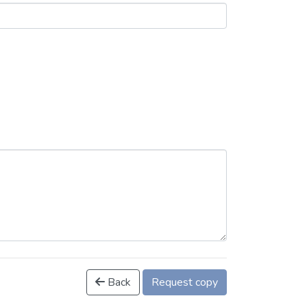
Back
Request copy