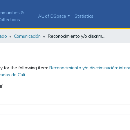
mmunities &
All of DSpace
Statistics
ollections
ado
Comunicación
Reconocimiento y/o discriminación: interacciones en redes sociales por parte de estudiantes LGBTIQ+ de tres universidades privadas de Cali
y for the following item:
Reconocimiento y/o discriminación: inter
adas de Cali
df