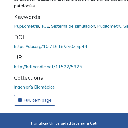
patologías.
Keywords
Pupilometría
,
TCE
,
Sistema de simulación
,
Pupilometry
,
Si
DOI
https://doi.org/10.71618/3y0z-vp44
URI
http://hdl.handle.net/11522/5325
Collections
Ingeniería Biomédica
Full item page
Pontificia Universidad Javeriana Cali