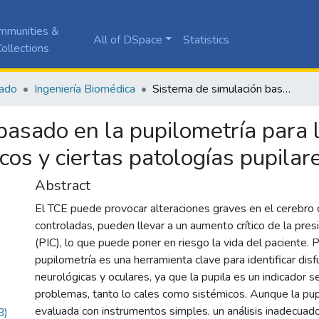
mmunities &
All of DSpace
Statistics
ollections
ado
Ingeniería Biomédica
Sistema de simulación basado en la pupilometría para la detección de posibles traumas craneoencefálicos y ciertas patologías pupilares
basado en la pupilometría para l
os y ciertas patologías pupilar
Abstract
El TCE puede provocar alteraciones graves en el cerebro 
controladas, pueden llevar a un aumento crítico de la presi
(PIC), lo que puede poner en riesgo la vida del paciente. P
pupilometría es una herramienta clave para identificar dis
neurológicas y oculares, ya que la pupila es un indicador 
problemas, tanto lo cales como sistémicos. Aunque la pup
evaluada con instrumentos simples, un análisis inadecuado
B)