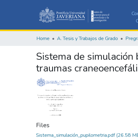
Co
C
Home
A. Tesis y Trabajos de Grado
Pregr
Sistema de simulación 
traumas craneoencefálic
Files
Sistema_simulación_pupilometria.pdf
(26.58 M