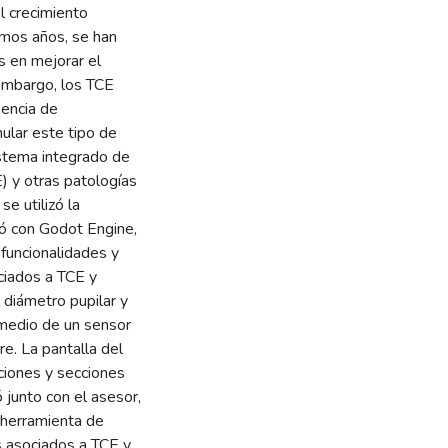
l crecimiento
imos años, se han
s en mejorar el
 embargo, los TCE
sencia de
ular este tipo de
istema integrado de
) y otras patologías
se utilizó la
zó con Godot Engine,
funcionalidades y
ciados a TCE y
 diámetro pupilar y
medio de un sensor
re. La pantalla del
ciones y secciones
ó junto con el asesor,
o herramienta de
es asociados a TCE y