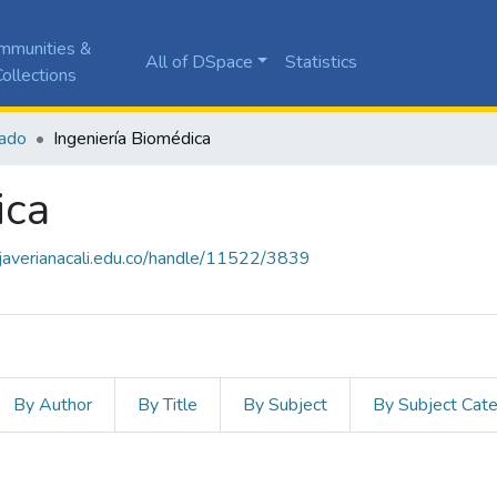
mmunities &
All of DSpace
Statistics
ollections
ado
Ingeniería Biomédica
ica
a.javerianacali.edu.co/handle/11522/3839
By Author
By Title
By Subject
By Subject Cat