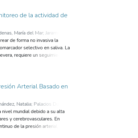
la selectividad con respecto a
n condiciones fisiológicas
clínicas para determinar su
a flash, y utilizando azul de
toreo de la actividad de
e H2. El método de disolución y
e liberación más estable y
rdenas, María del Mar
;
Jaramillo
frente a calentamiento y moldeo
ear de forma no invasiva la
la viabilidad del procesamiento de
iomarcador selectivo en saliva. La
utico, sentando bases para
evera, requiere un seguimiento
lidad in-vitro y escalabilidad
ra solución busca eventualmente
, que empodere al paciente y
resión Arterial Basado en
ández, Natalia
;
Palacios Duarte,
a nivel mundial debido a su alta
ares y cerebrovasculares. En
inuo de la presión arterial,
d cardiovascular. El proyecto