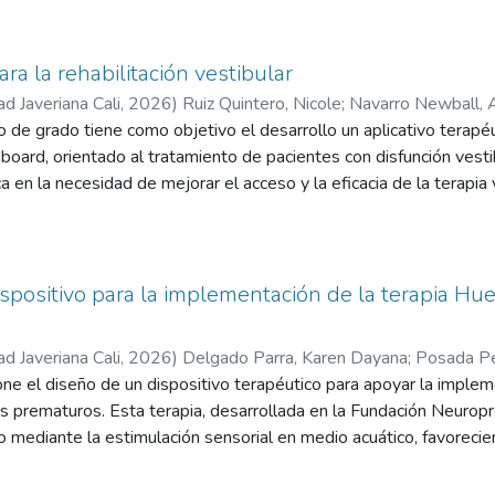
ra la rehabilitación vestibular
ad Javeriana Cali
,
2026
)
Ruiz Quintero, Nicole
;
Navarro Newball, 
 de grado tiene como objetivo el desarrollo un aplicativo terapéu
dboard, orientado al tratamiento de pacientes con disfunción vesti
a en la necesidad de mejorar el acceso y la eficacia de la terapia
s de bajos recursos o con dificultades de movilidad, ya que las
entan limitaciones económicas debido a su precio elevado. La pro
 la falta de dispositivos accesibles que realicen una terapia para 
ificulten el acceso a la salud. Como objetivo general, se propon
spositivo para la implementación de la terapia Hu
re de aplicación móvil para gafas VR tipo cardboard que permita
os objetivos específicos se incluyen la revisión de literatura cient
ad Javeriana Cali
,
2026
)
Delgado Parra, Karen Dayana
;
Posada Pé
la validación preliminar del dispositivo con un profesional de sal
e el diseño de un dispositivo terapéutico para apoyar la impleme
s prematuros. Esta terapia, desarrollada en la Fundación Neuropr
o mediante la estimulación sensorial en medio acuático, favorecie
zados en Unidades de Cuidados Intensivos Neonatales (UCIN). Se 
iseño funcional, segura y viable para entornos clínicos, desarroll