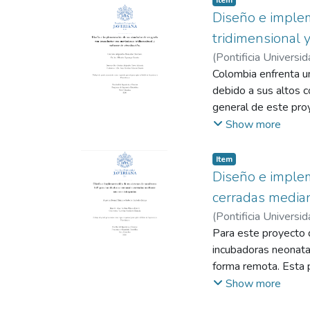
fisioterapeuta, pueda
Diseño e imple
ciático asociada a l
tridimensional y
prototipo a construi
(
Pontificia Universid
intervención clínica
Torres Valencia, Cris
Colombia enfrenta un
clínicas en pacientes
debido a sus altos c
general de este proy
con movimiento tridi
Show more
estrategia propuesta
impreso en 3D y un 
Item
un sensor óptico (P
Diseño e imple
eje Z. Estos datos s
cerradas media
físico con el despli
(
Pontificia Universid
validación metrológi
Esteban
Para este proyecto 
;
Corchuelo 
como un sistema exce
incubadoras neonatal
una recomendación de
forma remota. Esta 
pedagógica eficaz y 
cuales deben de per
Show more
seguridad. Los siste