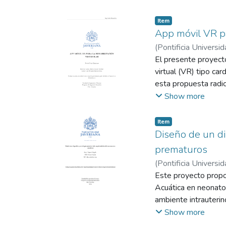
Item
App móvil VR pa
(
Pontificia Universid
El presente proyecto
virtual (VR) tipo car
esta propuesta radic
personas en contexto
Show more
Rift,HTC Vive, pres
proyecto se centra en
Item
en condiciones que d
Diseño de un di
prototipo de softwa
prematuros
interactivos. Entre l
(
Pontificia Universid
software gráficos, y 
Álvarez, Alexánder
Este proyecto propon
Acuática en neonato
ambiente intrauterin
los bebés hospitali
Show more
una propuesta de red