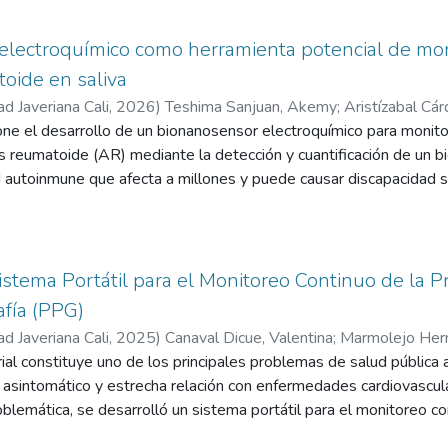
No obstante, serán necesarios estudios adicionales orientados a 
ón y moldeo. Los prototipos se evaluaron durante cinco semanas e
idación en matrices biológicas reales y posteriormente en muestras 
perfiles de liberación mediante espectrofotometría y cromatografí
lectroquímico como herramienta potencial de moni
ico.
or indirecto de la actividad reductora asociada a la liberación d
atoide en saliva
or desempeño (4,45/5 en la matriz de decisión), con un perfil d
ad Javeriana Cali
,
2026
)
Teshima Sanjuan, Akemy
;
Aristízabal Cá
mogeneidad del magnesio en la matriz y mejor reproducibilidad, 
ne el desarrollo de un bionanosensor electroquímico para monitor
 manual asistida por solvente (3,05/5). Los resultados confirman 
itis reumatoide (AR) mediante la detección y cuantificación de un b
ategia para sistemas de administración controlada de H2 terapé
autoinmune que afecta a millones y puede causar discapacidad s
ras que incluyan medición directa de H2, validación de biocompatibi
esulta costoso, invasivo, poco accesible y poco selectivo. Nuest
cos. El proyecto no incluyó ensayos en humanos.
orama con una herramienta casera, rápida, precisa y fácil de usar
ico temprano y el control de la enfermedad.
istema Portátil para el Monitoreo Continuo de la P
fía (PPG)
ad Javeriana Cali
,
2025
)
Canaval Dicue, Valentina
;
Marmolejo Hern
rial constituye uno de los principales problemas de salud pública 
 Valencia, Cristian Alejandro
r asintomático y estrecha relación con enfermedades cardiovascul
blemática, se desarrolló un sistema portátil para el monitoreo cont
a óptica no invasiva, orientado al seguimiento continuo de la salu