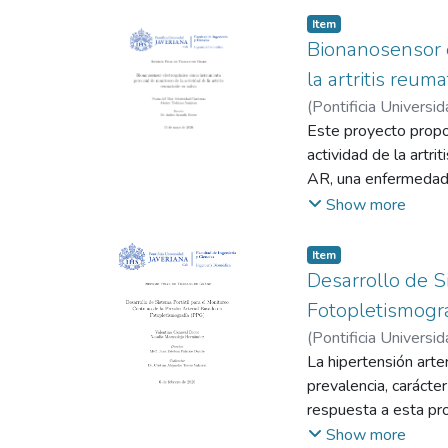
matrices simuladas. 
solvente, y disoluci
Item
flavivirus, a la val
simuladas, midiendo 
Bionanosensor e
desempeño diagnóst
metileno como marcad
la artritis reum
moldeo obtuvo el mej
(
Pontificia Universid
sostenido, mayor ho
Botero, Andrés
Este proyecto propo
(3,00/5) y extrusión
actividad de la artr
polímeros como estr
AR, una enfermedad 
investigaciones futu
constante que hoy r
Show more
hacia entornos clíni
transformar este pan
optimice el diagnóst
Item
Desarrollo de S
Fotopletismogra
(
Pontificia Universid
Juan Esteban
La hipertensión arte
;
Torres
prevalencia, carácte
respuesta a esta pro
basado en una técnic
Show more