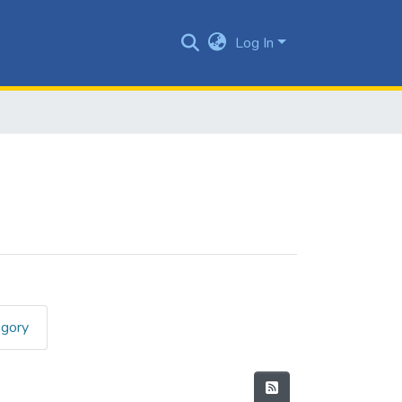
Log In
egory