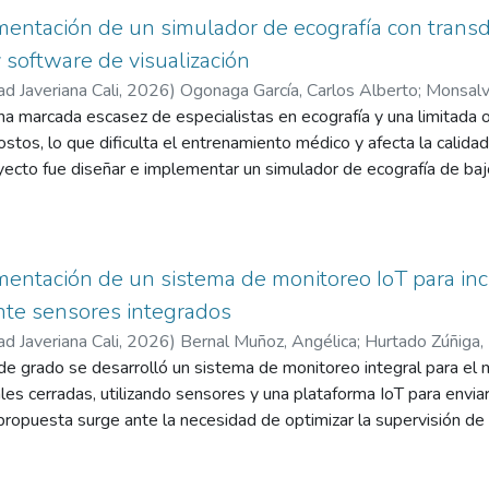
 en un futuro ser utilizado para la rehabilitación física de pacient
mentación de un simulador de ecografía con trans
a discopatía lumbar como un complemento de la terapia física, ento
 software de visualización
r integrará elementos mecánicos que permitan regular parámetros d
ad Javeriana Cali
,
2026
)
Ogonaga García, Carlos Alberto
;
Monsalv
 directa, limitándose este proyecto a la evaluación de desempeño d
tian Alejandro
a marcada escasez de especialistas en ecografía y una limitada 
;
Palacios Duarte, Juan Esteban
, esperando que este sirva para realizar investigaciones en rehabili
ostos, lo que dificulta el entrenamiento médico y afecta la calidad
ecto fue diseñar e implementar un simulador de ecografía de baj
mensional (X, Y, Z) y un software de visualización para fortalecer 
 consistió en el desarrollo del prototipo EchoTrainer, el cual util
vientre sintético fabricado con elastómero de poliuretano para m
AN3101DB) para el rastreo de posición X-Y y un sensor de fuerza 
mentación de un sistema de monitoreo IoT para in
e procesan mediante un microcontrolador y una interfaz en Pytho
nte sensores integrados
egue de imágenes ecográficas reales. Como resultado, se obtuvo un
ad Javeriana Cali
,
2026
)
Bernal Muñoz, Angélica
;
Hurtado Zúñiga, 
ca mediante la prueba Gage R&R arrojó una variabilidad menor al
de grado se desarrolló un sistema de monitoreo integral para el 
Guzmán, Valentina
lente y altamente consistente. Asimismo, la evaluación con espe
es cerradas, utilizando sensores y una plataforma IoT para enviar
l 100 % como alternativa válida para la práctica inicial, demost
propuesta surge ante la necesidad de optimizar la supervisión de
accesible para entornos de recursos limitados.
manecer en un ambiente controlado y una vigilancia constante par
mas actuales permiten monitorear las variables de forma local, l