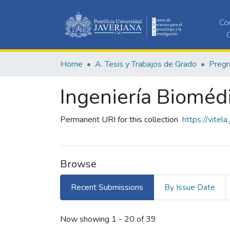
Co
C
Home
A. Tesis y Trabajos de Grado
Pregr
Ingeniería Bioméd
Permanent URI for this collection
https://vitel
Browse
Recent Submissions
By Issue Date
Recent Submissions
Now showing
1 - 20 of 39