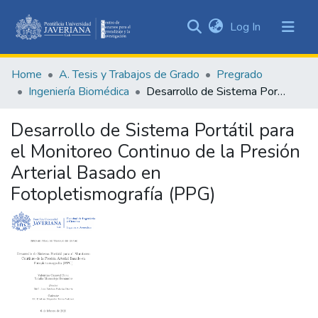
(current)
Log In
Communities
&
Home
A. Tesis y Trabajos de Grado
Pregrado
Collections
Ingeniería Biomédica
Desarrollo de Sistema Portátil para el Monitoreo Continuo de la Presión Arterial Basado en Fotopletismografía (PPG)
All of DSpace
Desarrollo de Sistema Portátil para
Statistics
el Monitoreo Continuo de la Presión
Arterial Basado en
Fotopletismografía (PPG)