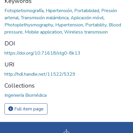
Keywords
Fotopletismografía
,
Hipertensión
,
Portabilidad
,
Presión
arterial
,
Transmisión inalámbrica
,
Aplicación móvil
,
Photoplethysmography
,
Hypertension
,
Portability
,
Blood
pressure
,
Mobile application
,
Wireless transmision
DOI
https://doi.org/10.71618/stg0-8k13
URI
http://hdl.handle.net/11522/5329
Collections
Ingeniería Biomédica
Full item page