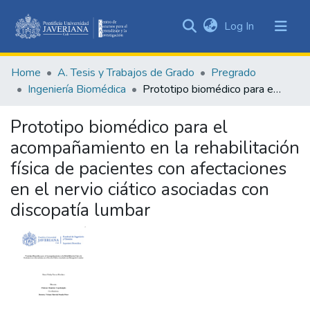
(current)
Log In
Communities
&
Home
A. Tesis y Trabajos de Grado
Pregrado
Collections
Ingeniería Biomédica
Prototipo biomédico para el acompañamiento en la rehabilitación física de pacientes con afectaciones en el nervio ciático asociadas con discopatía lumbar
All of DSpace
Prototipo biomédico para el
Statistics
acompañamiento en la rehabilitación
física de pacientes con afectaciones
en el nervio ciático asociadas con
discopatía lumbar