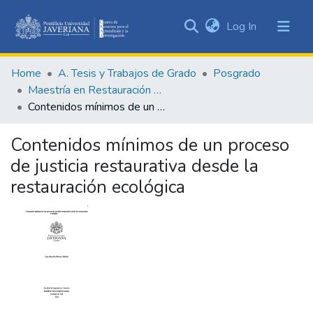
(current)
Log In
Communities
&
Home
A. Tesis y Trabajos de Grado
Posgrado
Collections
Maestría en Restauración Ecológica
All of DSpace
Contenidos mínimos de un proceso de justicia restaurativa desde la restauración ecológica
Statistics
Contenidos mínimos de un proceso
de justicia restaurativa desde la
restauración ecológica