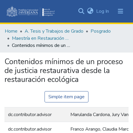
(current)
Log In
Communities
&
Home
A. Tesis y Trabajos de Grado
Posgrado
Collections
Maestría en Restauración Ecológica
All of DSpace
Contenidos mínimos de un proceso de justicia restaurativa desde la restauración ecológica
Statistics
Contenidos mínimos de un proceso
de justicia restaurativa desde la
restauración ecológica
Simple item page
dc.contributor.advisor
Marulanda Cardona, Jury Vane
dc.contributor.advisor
Franco Arango, Claudia Marcel