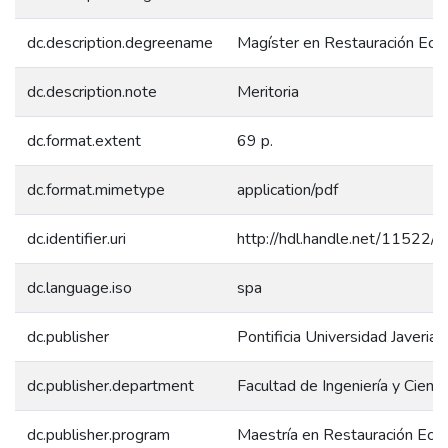
dc.description.degreename
Magíster en Restauración Ecol
dc.description.note
Meritoria
dc.format.extent
69 p.
dc.format.mimetype
application/pdf
dc.identifier.uri
http://hdl.handle.net/11522/
dc.language.iso
spa
dc.publisher
Pontificia Universidad Javerian
dc.publisher.department
Facultad de Ingeniería y Cienci
dc.publisher.program
Maestría en Restauración Ecol