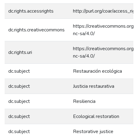
dc.rights.accessrights
http://purl.org/coar/access_rig
https://creativecommons.org/l
dc.rights.creativecommons
nc-sa/4.0/
https://creativecommons.org/l
dc.rights.uri
nc-sa/4.0/
dc.subject
Restauración ecológica
dc.subject
Justicia restaurativa
dc.subject
Resiliencia
dc.subject
Ecological restoration
dc.subject
Restorative justice