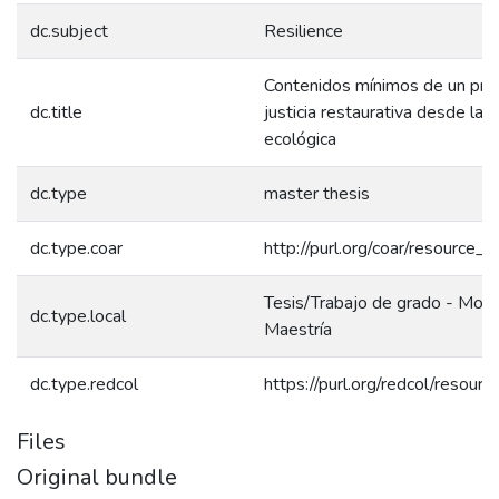
dc.subject
Resilience
Contenidos mínimos de un pro
dc.title
justicia restaurativa desde la 
ecológica
dc.type
master thesis
dc.type.coar
http://purl.org/coar/resource_
Tesis/Trabajo de grado - Mono
dc.type.local
Maestría
dc.type.redcol
https://purl.org/redcol/resou
Files
Original bundle