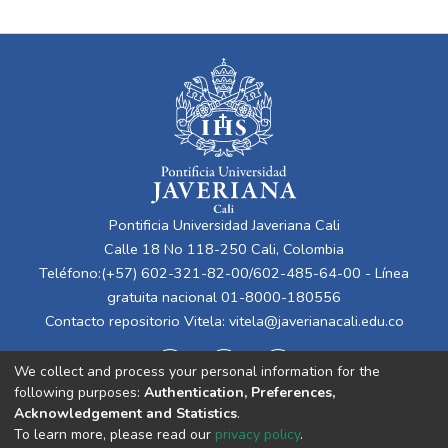
Pontificia Universidad Javeriana Cali
Calle 18 No 118-250 Cali, Colombia
Teléfono:(+57) 602-321-82-00/602-485-64-00 - Línea
gratuita nacional 01-8000-180556
Contacto repositorio Vitela:
vitela@javerianacali.edu.co
We collect and process your personal information for the
following purposes:
Authentication, Preferences,
Acknowledgement and Statistics
.
To learn more, please read our
privacy policy
.