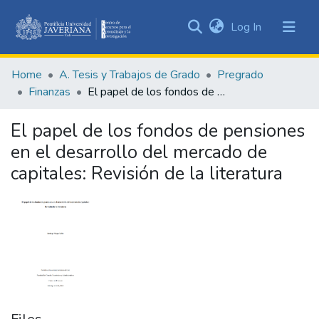
(current)
Log In
Communities
&
Home
A. Tesis y Trabajos de Grado
Pregrado
Collections
Finanzas
El papel de los fondos de pensiones en el desarrollo del mercado de capitales: Revisión de la literatura
All of DSpace
El papel de los fondos de pensiones
Statistics
en el desarrollo del mercado de
capitales: Revisión de la literatura