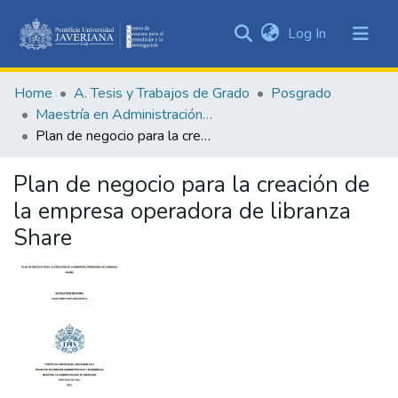
(current)
Log In
Communities
&
Home
A. Tesis y Trabajos de Grado
Posgrado
Collections
Maestría en Administración de Empresas
All of DSpace
Plan de negocio para la creación de la empresa operadora de libranza Share
Statistics
Plan de negocio para la creación de
la empresa operadora de libranza
Share