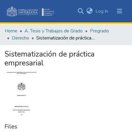
(current)
Log In
Communities
&
Home
A. Tesis y Trabajos de Grado
Pregrado
Collections
Derecho
Sistematización de práctica empresarial
All of DSpace
Sistematización de práctica
Statistics
empresarial
Files