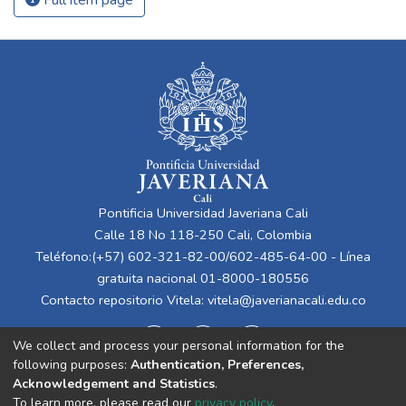
Full item page
Pontificia Universidad Javeriana Cali
Calle 18 No 118-250 Cali, Colombia
Teléfono:(+57) 602-321-82-00/602-485-64-00 - Línea
gratuita nacional 01-8000-180556
Contacto repositorio Vitela:
vitela@javerianacali.edu.co
We collect and process your personal information for the
following purposes:
Authentication, Preferences,
Acknowledgement and Statistics
.
To learn more, please read our
privacy policy
.