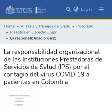
(current)
Log In
Communities
&
Home
A. Tesis y Trabajos de Grado
Posgrado
Collections
Maestría en Derecho Empresarial
All of DSpace
La responsabilidad organizacional de las Instituciones Prestadoras de Servicios de Salud (IPS) por el contagio del virus COVID 19 a pacientes en Colombia
Statistics
La responsabilidad organizacional
de las Instituciones Prestadoras de
Servicios de Salud (IPS) por el
contagio del virus COVID 19 a
pacientes en Colombia