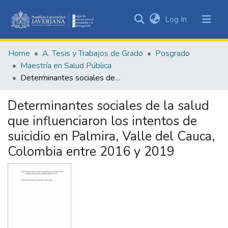
(current)
Log In
Communities
&
Home
A. Tesis y Trabajos de Grado
Posgrado
Collections
Maestría en Salud Pública
All of DSpace
Determinantes sociales de la salud que influenciaron los intentos de suicidio en Palmira, Valle del Cauca, Colombia entre 2016 y 2019
Statistics
Determinantes sociales de la salud
que influenciaron los intentos de
suicidio en Palmira, Valle del Cauca,
Colombia entre 2016 y 2019