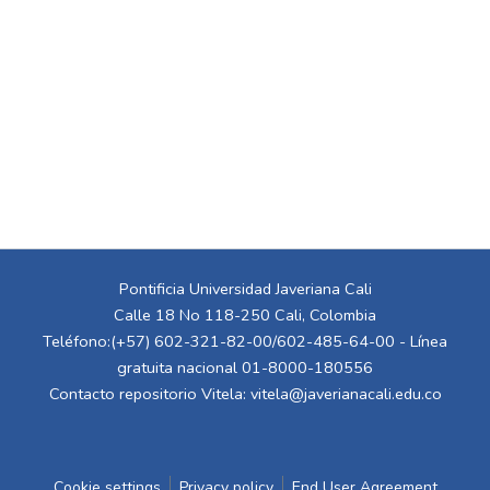
Pontificia Universidad Javeriana Cali
Calle 18 No 118-250 Cali, Colombia
Teléfono:(+57) 602-321-82-00/602-485-64-00 - Línea
gratuita nacional 01-8000-180556
Contacto repositorio Vitela:
vitela@javerianacali.edu.co
Cookie settings
Privacy policy
End User Agreement