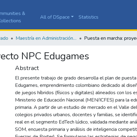
mmunities &
All of DSpace
Statistics
ollections
rado
Maestría en Administración de Empresas
oyecto NPC Edugames
Abstract
El presente trabajo de grado desarrolla el plan de pues
Edugames, emprendimiento colombiano dedicado al diseño
de juegos híbridos (físicos y digitales) alineados con los 
Ministerio de Educación Nacional (MEN/ICFES) para la ed
primaria. A partir de un estudio de mercado en el Valle del
colegios privados urbanos, docentes y familias, se identif
real en el segmento EdTech lúdico, validada mediante a
SOM, encuesta primaria y análisis de inteligencia competi
Fuerzas de Porter). Se formularon las estrategias de neg