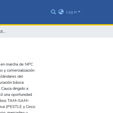
Log In
Puesta en marcha: proyecto NPC Edugames
ta en marcha de NPC
 y comercialización
estándares del
ucación básica
 Cauca dirigido a
icó una oportunidad
nálisis TAM–SAM–
tiva (PESTLE y Cinco
ocio, mercadeo y