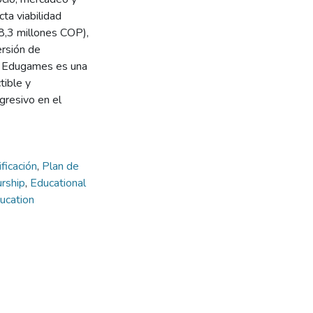
ta viabilidad
8,3 millones COP),
ersión de
C Edugames es una
tible y
gresivo en el
ficación
,
Plan de
urship
,
Educational
ducation