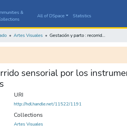
mmunities &
All of DSpace
Statistics
ollections
ado
Artes Visuales
Gestación y parto : recorrido sensorial por los instrumentos de las medicinas alternativas y alopáticas
orrido sensorial por los instrum
as
URI
http://hdl.handle.net/11522/1191
Collections
Artes Visuales