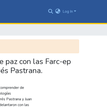
Log In
e paz con las Farc-ep
rés Pastrana.
y comprender de
ologías
rés Pastrana y Juan
elantaron con las