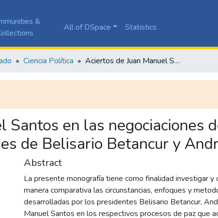
mmunities &
All of DSpace
Statistics
ollections
ado
Ciencia Política
Aciertos de Juan Manuel Santos en las negociaciones de paz con las Farc-ep frente a las negociaciones de Belisario Betancur y Andrés Pastrana.
l Santos en las negociaciones d
nes de Belisario Betancur y And
Abstract
La presente monografía tiene como finalidad investigar 
manera comparativa las circunstancias, enfoques y metod
desarrolladas por los presidentes Belisario Betancur, And
Manuel Santos en los respectivos procesos de paz que ad