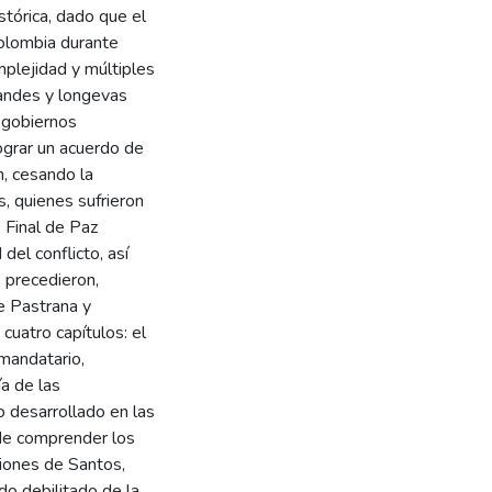
tórica, dado que el
Colombia durante
plejidad y múltiples
randes y longevas
s gobiernos
lograr un acuerdo de
n, cesando la
s, quienes sufrieron
 Final de Paz
del conflicto, así
 precedieron,
e Pastrana y
cuatro capítulos: el
 mandatario,
ía de las
o desarrollado en las
 de comprender los
ciones de Santos,
do debilitado de la