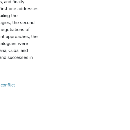
, and finally
 first one addresses
ailing the
ogies; the second
negotiations of
ent approaches; the
 dialogues were
ana, Cuba; and
s and successes in
conflict