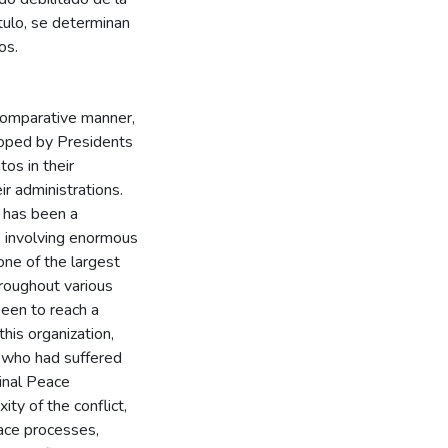
ítulo, se determinan
os.
comparative manner,
oped by Presidents
os in their
r administrations.
ct has been a
, involving enormous
ne of the largest
hroughout various
een to reach a
his organization,
s, who had suffered
inal Peace
ty of the conflict,
eace processes,