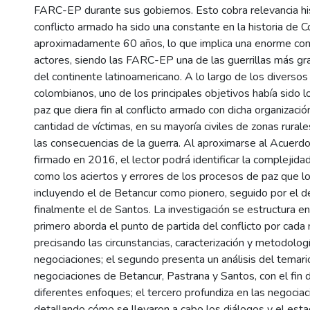
FARC-EP durante sus gobiernos. Esto cobra relevancia his
conflicto armado ha sido una constante en la historia de 
aproximadamente 60 años, lo que implica una enorme com
actores, siendo las FARC-EP una de las guerrillas más g
del continente latinoamericano. A lo largo de los diverso
colombianos, uno de los principales objetivos había sido 
paz que diera fin al conflicto armado con dicha organizació
cantidad de víctimas, en su mayoría civiles de zonas rurale
las consecuencias de la guerra. Al aproximarse al Acuerdo
firmado en 2016, el lector podrá identificar la complejidad 
como los aciertos y errores de los procesos de paz que lo
incluyendo el de Betancur como pionero, seguido por el d
finalmente el de Santos. La investigación se estructura en 
primero aborda el punto de partida del conflicto por cada
precisando las circunstancias, caracterización y metodolog
negociaciones; el segundo presenta un análisis del temari
negociaciones de Betancur, Pastrana y Santos, con el fin
diferentes enfoques; el tercero profundiza en las negocia
detallando cómo se llevaron a cabo los diálogos y el esta