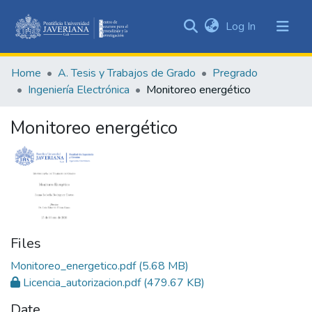
(current)
Log In
Communities
&
Home
A. Tesis y Trabajos de Grado
Pregrado
Collections
Ingeniería Electrónica
Monitoreo energético
All of DSpace
Monitoreo energético
Statistics
Files
Monitoreo_energetico.pdf
(5.68 MB)
Licencia_autorizacion.pdf
(479.67 KB)
Date