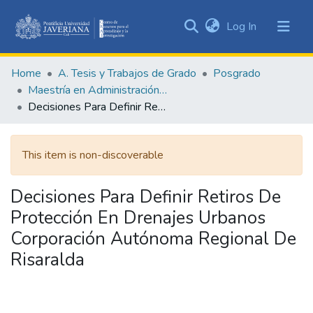
(current)
Log In
Communities
&
Home
A. Tesis y Trabajos de Grado
Posgrado
Collections
Maestría en Administración de Empresas
All of DSpace
Decisiones Para Definir Retiros De Protección En Drenajes Urbanos Corporación Autónoma Regional De Risaralda
Statistics
This item is non-discoverable
Decisiones Para Definir Retiros De
Protección En Drenajes Urbanos
Corporación Autónoma Regional De
Risaralda