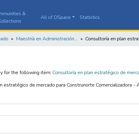
mmunities &
All of DSpace
Statistics
ollections
rado
Maestría en Administración de Empresas
y for the following item:
Consultoría en plan estratégico de merc
lan estratégico de mercado para Construnorte Comercializadora - A