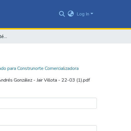
Log In
Consultoría en plan estratégico de mercado para Construnorte Comercializadora
ado para Construnorte Comercializadora
ndrés González - Jair Villota - 22-03 (1).pdf