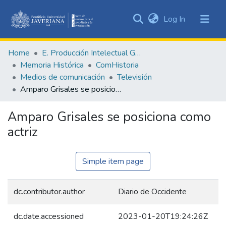
(current)
Log In
Communities
&
Home
E. Producción Intelectual General
Collections
Memoria Histórica
ComHistoria
All of DSpace
Medios de comunicación
Televisión
Amparo Grisales se posiciona como actriz
Statistics
Amparo Grisales se posiciona como
actriz
Simple item page
dc.contributor.author
Diario de Occidente
dc.date.accessioned
2023-01-20T19:24:26Z