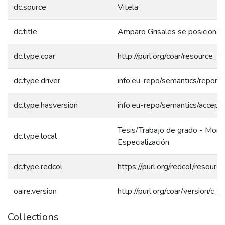
dc.source
Vitela
dc.title
Amparo Grisales se posiciona 
dc.type.coar
http://purl.org/coar/resource_
dc.type.driver
info:eu-repo/semantics/report
dc.type.hasversion
info:eu-repo/semantics/accept
Tesis/Trabajo de grado - Mono
dc.type.local
Especialización
dc.type.redcol
https://purl.org/redcol/resour
oaire.version
http://purl.org/coar/version/
Collections