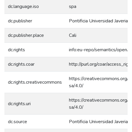
dc.language.iso
spa
dc.publisher
Pontificia Universidad Javeriana
dc.publisher.place
Cali
dc.rights
info:eu-repo/semantics/openA
dc.rights.coar
http://purl.org/coar/access_rig
https://creativecommons.org/l
dc.rights.creativecommons
sa/4.0/
https://creativecommons.org/l
dc.rights.uri
sa/4.0/
dc.source
Pontificia Universidad Javeriana