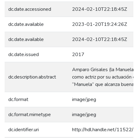
dc.date.accessioned
2024-02-10T22:18:45Z
dc.date.available
2023-01-20T19:24:26Z
dc.date.available
2024-02-10T22:18:45Z
dc.date.issued
2017
Amparo Grisales (la Manuela) 
dc.description.abstract
como actriz por su actuación en
“Manuela” que alcanza buena te
dc.format
image/jpeg
dc.format.mimetype
image/jpeg
dc.identifier.uri
http://hdl.handle.net/11522/