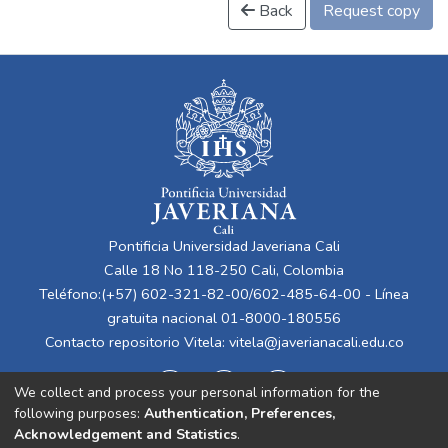
Back
Request copy
Pontificia Universidad Javeriana Cali
Calle 18 No 118-250 Cali, Colombia
Teléfono:(+57) 602-321-82-00/602-485-64-00 - Línea
gratuita nacional 01-8000-180556
Contacto repositorio Vitela:
vitela@javerianacali.edu.co
We collect and process your personal information for the
following purposes:
Authentication, Preferences,
Acknowledgement and Statistics
.