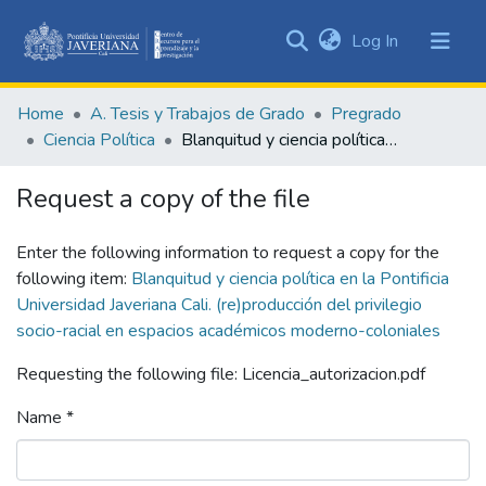
(current)
Log In
Communities
&
Home
A. Tesis y Trabajos de Grado
Pregrado
Collections
Ciencia Política
Blanquitud y ciencia política en la Pontificia Universidad Javeriana Cali. (re)producción del privilegio socio-racial en espacios académicos moderno-coloniales
All of DSpace
Request a copy of the file
Statistics
Enter the following information to request a copy for the
following item:
Blanquitud y ciencia política en la Pontificia
Universidad Javeriana Cali. (re)producción del privilegio
socio-racial en espacios académicos moderno-coloniales
Requesting the following file: Licencia_autorizacion.pdf
Name *