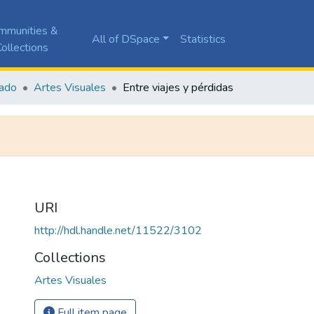
mmunities &
All of DSpace
Statistics
ollections
ado
Artes Visuales
Entre viajes y pérdidas
URI
http://hdl.handle.net/11522/3102
Collections
Artes Visuales
Full item page