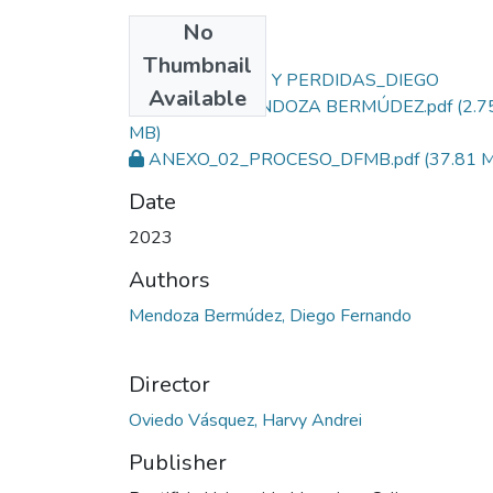
No
Files
Thumbnail
ENTRE VIAJES Y PERDIDAS_DIEGO
Available
FERNANDO MENDOZA BERMÚDEZ.pdf
(2.7
MB)
ANEXO_02_PROCESO_DFMB.pdf
(37.81 
Date
2023
Authors
Mendoza Bermúdez, Diego Fernando
Director
Oviedo Vásquez, Harvy Andrei
Publisher