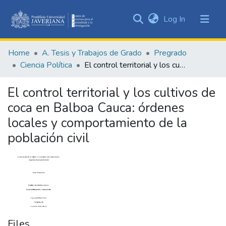
(current)
Log In
Communities
&
Home
A. Tesis y Trabajos de Grado
Pregrado
Collections
Ciencia Política
El control territorial y los cultivos de coca en Balboa Cauca: órdenes locales y comportamiento de la población civil
All of DSpace
El control territorial y los cultivos de
Statistics
coca en Balboa Cauca: órdenes
locales y comportamiento de la
población civil
Files