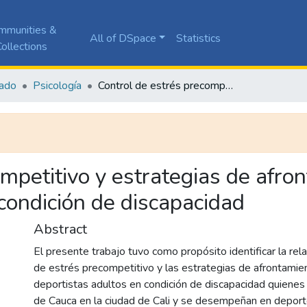
mmunities &
All of DSpace
Statistics
ollections
ado
Psicología
Control de estrés precompetitivo y estrategias de afrontamiento en deportistas adultos en condición de discapacidad
mpetitivo y estrategias de afro
condición de discapacidad
Abstract
El presente trabajo tuvo como propósito identificar la rela
de estrés precompetitivo y las estrategias de afrontamie
deportistas adultos en condición de discapacidad quienes 
de Cauca en la ciudad de Cali y se desempeñan en depor