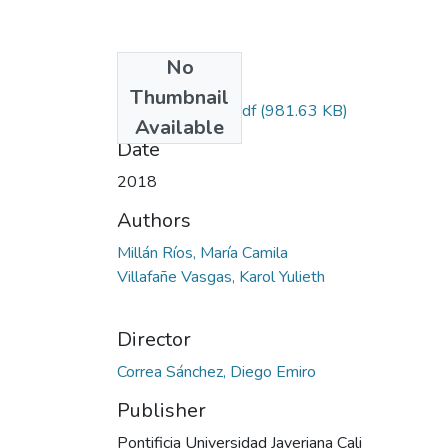
No
Files
Thumbnail
S. León. Karol.pdf
(981.63 KB)
Available
Date
2018
Authors
Millán Ríos, María Camila
Villafañe Vasgas, Karol Yulieth
Director
Correa Sánchez, Diego Emiro
Publisher
Pontificia Universidad Javeriana Cali