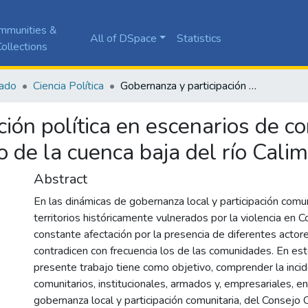
mmunities &
All of DSpace
Statistics
ollections
ado
Ciencia Política
Gobernanza y participación política en escenarios de conflicto: estudio de caso del Consejo Comunitario de la cuenca baja del río Calima (2014–2024)
ión política en escenarios de con
o de la cuenca baja del río Cal
Abstract
En las dinámicas de gobernanza local y participación comun
territorios históricamente vulnerados por la violencia en C
constante afectación por la presencia de diferentes actor
contradicen con frecuencia los de las comunidades. En est
presente trabajo tiene como objetivo, comprender la incid
comunitarios, institucionales, armados y, empresariales, e
gobernanza local y participación comunitaria, del Consejo 