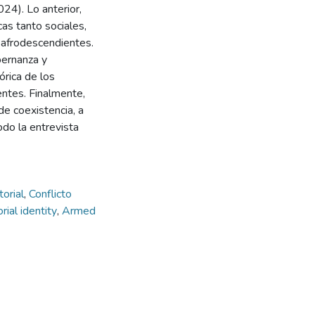
24). Lo anterior,
as tanto sociales,
 afrodescendientes.
obernanza y
órica de los
ntes. Finalmente,
de coexistencia, a
odo la entrevista
torial
,
Conflicto
orial identity
,
Armed