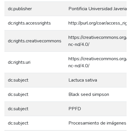
dc.publisher
Pontificia Universidad Javeriana
dc.rights.accessrights
http://purl.org/coar/access_rig
https://creativecommons.org/l
dc.rights.creativecommons
nc-nd/4.0/
https://creativecommons.org/l
dc.rights.uri
nc-nd/4.0/
dc.subject
Lactuca sativa
dc.subject
Black seed simpson
dc.subject
PPFD
dc.subject
Procesamiento de imágenes