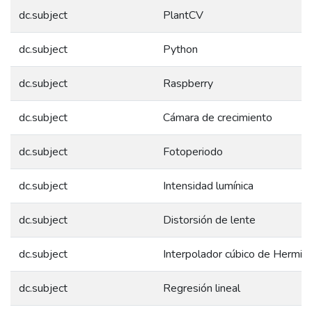
dc.subject
PlantCV
dc.subject
Python
dc.subject
Raspberry
dc.subject
Cámara de crecimiento
dc.subject
Fotoperiodo
dc.subject
Intensidad lumínica
dc.subject
Distorsión de lente
dc.subject
Interpolador cúbico de Hermit
dc.subject
Regresión lineal