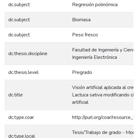
dc.subject
Regresión polinómica
dc.subject
Biomasa
dc.subject
Peso fresco
Facultad de Ingeniería y Ciencia
dc.thesis.discipline
Ingeniería Electrónica
dc.thesis.level
Pregrado
Visión artificial aplicada al cre
dc.title
Lactuca sativa modificando cicl
artificial
dc.type.coar
http://purl.org/coar/resource_t
Tesis/Trabajo de grado - Monog
dc.type.local