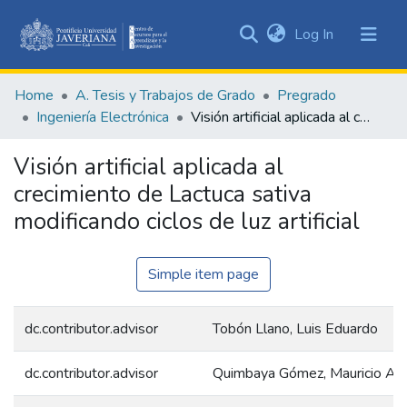
(current)
Log In
Communities
&
Home
A. Tesis y Trabajos de Grado
Pregrado
Collections
Ingeniería Electrónica
Visión artificial aplicada al crecimiento de Lactuca sativa modificando ciclos de luz artificial
All of DSpace
Visión artificial aplicada al
Statistics
crecimiento de Lactuca sativa
modificando ciclos de luz artificial
Simple item page
dc.contributor.advisor
Tobón Llano, Luis Eduardo
dc.contributor.advisor
Quimbaya Gómez, Mauricio Alb