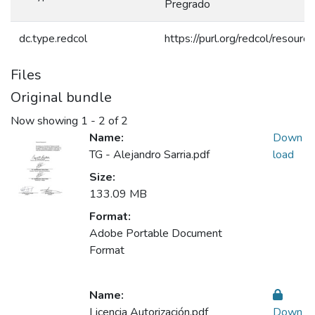
Pregrado
dc.type.redcol
https://purl.org/redcol/resour
Files
Original bundle
Now showing
1 - 2 of 2
Name:
Down
TG - Alejandro Sarria.pdf
load
Size:
133.09 MB
Format:
Adobe Portable Document
Format
Name:
Licencia Autorización.pdf
Down