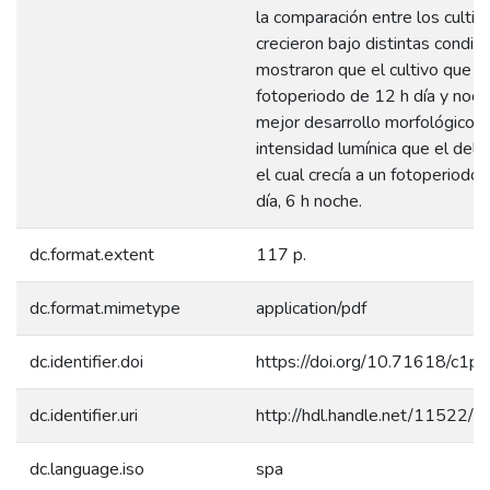
la comparación entre los cultiv
crecieron bajo distintas condic
mostraron que el cultivo que cr
fotoperiodo de 12 h día y noch
mejor desarrollo morfológico 
intensidad lumínica que el del o
el cual crecía a un fotoperiodo
día, 6 h noche.
dc.format.extent
117 p.
dc.format.mimetype
application/pdf
dc.identifier.doi
https://doi.org/10.71618/c1p
dc.identifier.uri
http://hdl.handle.net/11522/
dc.language.iso
spa