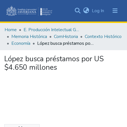
(current)
Log In
Communities
&
Home
E. Producción Intelectual General
Collections
Memoria Histórica
ComHistoria
Contexto Histórico
All of DSpace
Economía
López busca préstamos por US $4.650 millones
Statistics
López busca préstamos por US
$4.650 millones