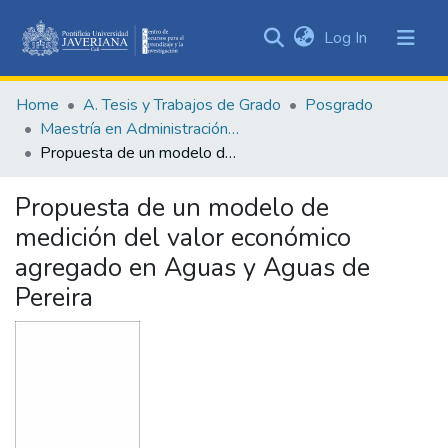
(current)
Log In
Communities
&
Home
A. Tesis y Trabajos de Grado
Posgrado
Collections
Maestría en Administración de Empresas
All of DSpace
Propuesta de un modelo de medición del valor económico agregado en Aguas y Aguas de Pereira
Statistics
Propuesta de un modelo de
medición del valor económico
agregado en Aguas y Aguas de
Pereira