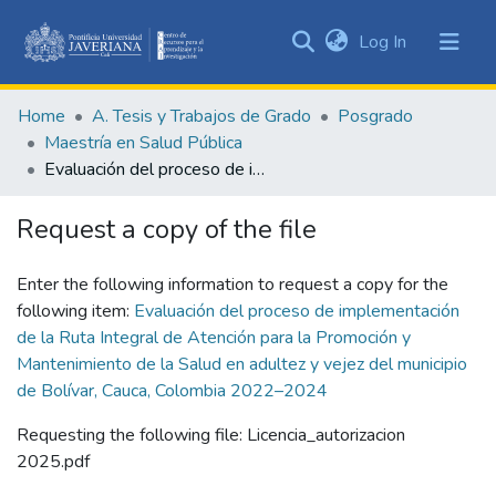
(current)
Log In
Communities
&
Home
A. Tesis y Trabajos de Grado
Posgrado
Collections
Maestría en Salud Pública
All of DSpace
Evaluación del proceso de implementación de la Ruta Integral de Atención para la Promoción y Mantenimiento de la Salud en adultez y vejez del municipio de Bolívar, Cauca, Colombia 2022–2024
Statistics
Request a copy of the file
Enter the following information to request a copy for the
following item:
Evaluación del proceso de implementación
de la Ruta Integral de Atención para la Promoción y
Mantenimiento de la Salud en adultez y vejez del municipio
de Bolívar, Cauca, Colombia 2022–2024
Requesting the following file: Licencia_autorizacion
2025.pdf