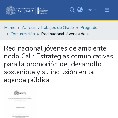
(current)
Log In
Communities
&
Home
A. Tesis y Trabajos de Grado
Pregrado
Collections
Comunicación
Red nacional jóvenes de ambiente nodo Cali: Estrategias comunicativas para la promoción del desarrollo sostenible y su inclusión en la agenda pública
All of DSpace
Red nacional jóvenes de ambiente
Statistics
nodo Cali: Estrategias comunicativas
para la promoción del desarrollo
sostenible y su inclusión en la
agenda pública