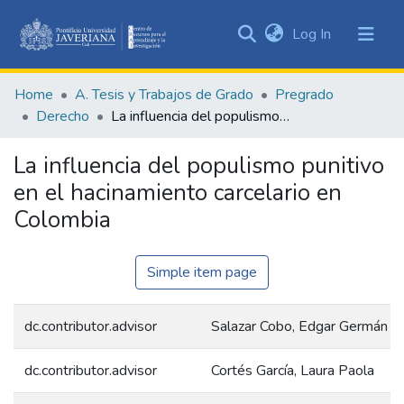
(current)
Log In
Communities
&
Home
A. Tesis y Trabajos de Grado
Pregrado
Collections
Derecho
La influencia del populismo punitivo en el hacinamiento carcelario en Colombia
All of DSpace
La influencia del populismo punitivo
Statistics
en el hacinamiento carcelario en
Colombia
Simple item page
dc.contributor.advisor
Salazar Cobo, Edgar Germán
dc.contributor.advisor
Cortés García, Laura Paola