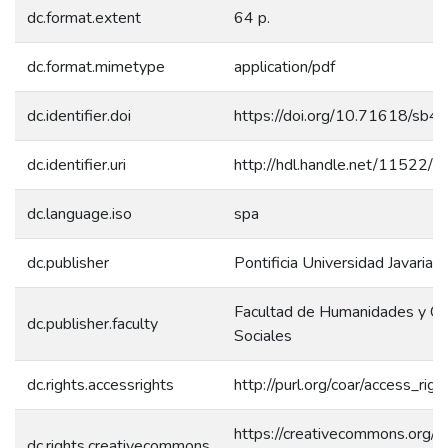
dc.format.extent
64 p.
dc.format.mimetype
application/pdf
dc.identifier.doi
https://doi.org/10.71618/sb4
dc.identifier.uri
http://hdl.handle.net/11522/
dc.language.iso
spa
dc.publisher
Pontificia Universidad Javariana
Facultad de Humanidades y Ci
dc.publisher.faculty
Sociales
dc.rights.accessrights
http://purl.org/coar/access_rig
https://creativecommons.org/l
dc.rights.creativecommons