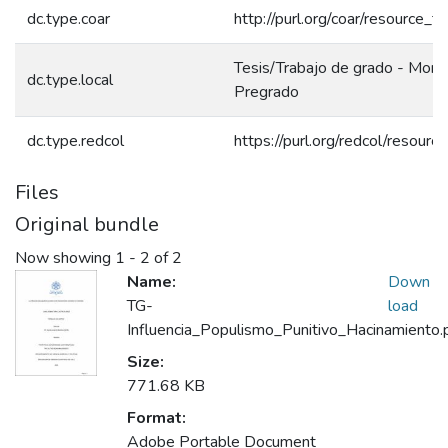
dc.type.coar
http://purl.org/coar/resource_t
Tesis/Trabajo de grado - Monog
dc.type.local
Pregrado
dc.type.redcol
https://purl.org/redcol/resour
Files
Original bundle
Now showing
1 - 2 of 2
Name:
Down
TG-
load
Influencia_Populismo_Punitivo_Hacinamiento.
Size:
771.68 KB
Format:
Adobe Portable Document