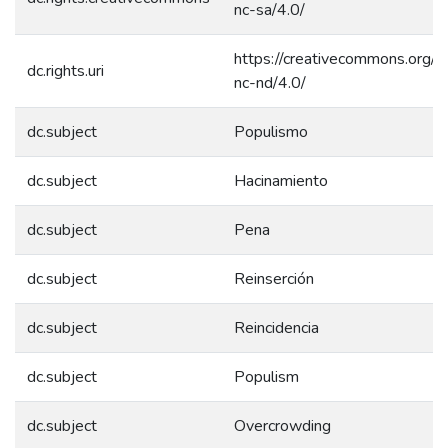
nc-sa/4.0/
https://creativecommons.org/l
dc.rights.uri
nc-nd/4.0/
dc.subject
Populismo
dc.subject
Hacinamiento
dc.subject
Pena
dc.subject
Reinserción
dc.subject
Reincidencia
dc.subject
Populism
dc.subject
Overcrowding