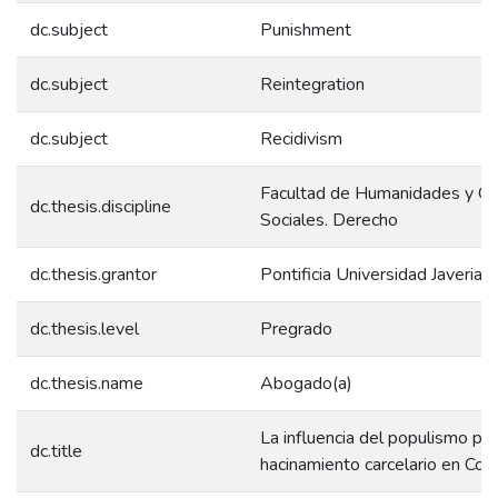
dc.subject
Punishment
dc.subject
Reintegration
dc.subject
Recidivism
Facultad de Humanidades y Ci
dc.thesis.discipline
Sociales. Derecho
dc.thesis.grantor
Pontificia Universidad Javeriana
dc.thesis.level
Pregrado
dc.thesis.name
Abogado(a)
La influencia del populismo pun
dc.title
hacinamiento carcelario en Col