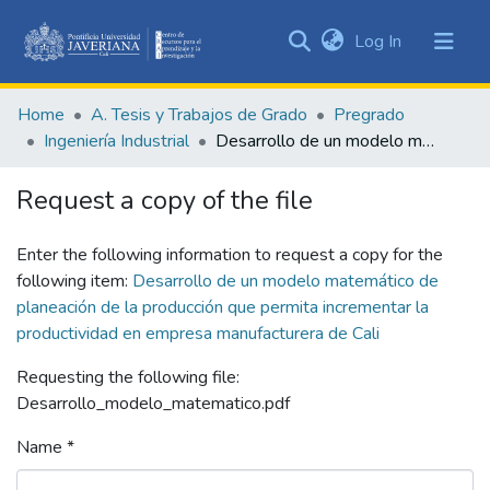
(current)
Log In
Communities
&
Home
A. Tesis y Trabajos de Grado
Pregrado
Collections
Ingeniería Industrial
Desarrollo de un modelo matemático de planeación de la producción que permita incrementar la productividad en empresa manufacturera de Cali
All of DSpace
Request a copy of the file
Statistics
Enter the following information to request a copy for the
following item:
Desarrollo de un modelo matemático de
planeación de la producción que permita incrementar la
productividad en empresa manufacturera de Cali
Requesting the following file:
Desarrollo_modelo_matematico.pdf
Name *