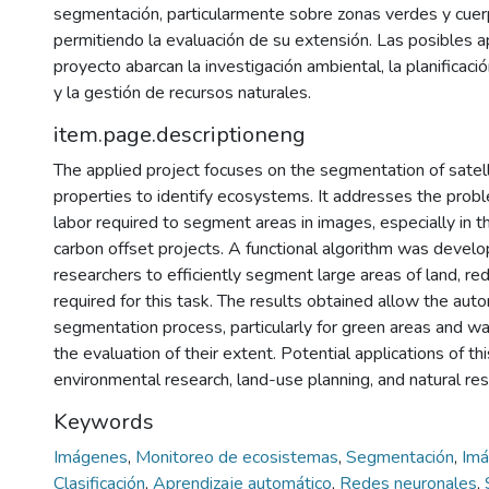
segmentación, particularmente sobre zonas verdes y cue
permitiendo la evaluación de su extensión. Las posibles a
proyecto abarcan la investigación ambiental, la planificaci
y la gestión de recursos naturales.
item.page.descriptioneng
The applied project focuses on the segmentation of satel
properties to identify ecosystems. It addresses the prob
labor required to segment areas in images, especially in 
carbon offset projects. A functional algorithm was devel
researchers to efficiently segment large areas of land, re
required for this task. The results obtained allow the aut
segmentation process, particularly for green areas and wa
the evaluation of their extent. Potential applications of thi
environmental research, land-use planning, and natural 
Keywords
Imágenes
,
Monitoreo de ecosistemas
,
Segmentación
,
Imá
Clasificación
,
Aprendizaje automático
,
Redes neuronales
,