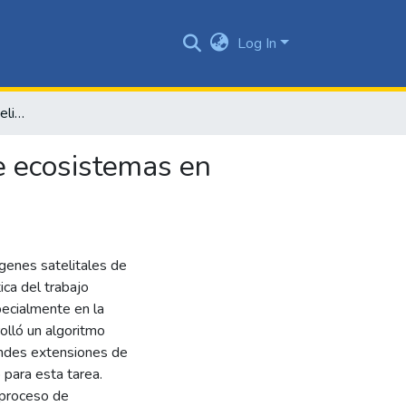
Log In
Análisis de imágenes satelitales para la clasificación de ecosistemas en predios
de ecosistemas en
genes satelitales de
ica del trabajo
ecialmente en la
olló un algoritmo
andes extensiones de
 para esta tarea.
 proceso de