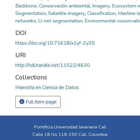
Backbone
,
Conservación ambiental
,
Imagery
,
Ecosystem m
Segmentation
,
Satellite imagery
,
Classification
,
Machine l
networks
,
U-net segmentation
,
Environmental conservati
DOI
https://doi.org/10.71618/x1yf-2y35
URI
http://hdl.handle.net/11522/4630
Collections
Maestría en Ciencia de Datos
Full item page
Pontificia Universidad Javeriana Cali
Calle 18 No 118-250 Cali, Colombia