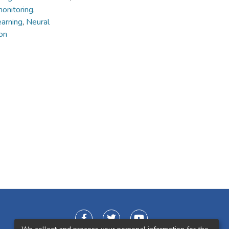
onitoring
,
earning
,
Neural
on