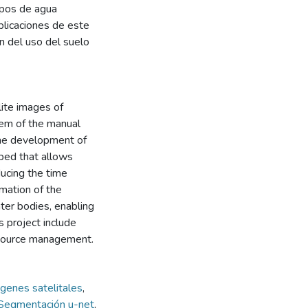
rpos de agua
plicaciones de este
ón del uso del suelo
lite images of
lem of the manual
the development of
oped that allows
ducing the time
omation of the
ter bodies, enabling
s project include
resource management.
genes satelitales
,
Segmentación u-net
,