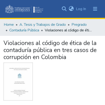
(current)
Log In
Communities
&
Home
A. Tesis y Trabajos de Grado
Pregrado
Collections
Contaduría Pública
Violaciones al código de ética de la contaduría pública en tres casos de corrupción en Colombia
All of DSpace
Violaciones al código de ética de la
Statistics
contaduría pública en tres casos de
corrupción en Colombia