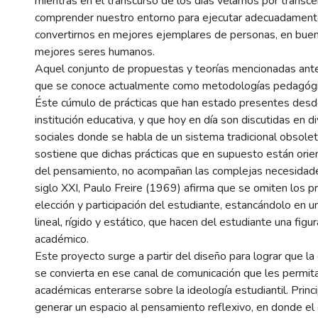
mientras en el transcurso de los días velamos por transce
comprender nuestro entorno para ejecutar adecuadamente
convertirnos en mejores ejemplares de personas, en buen
mejores seres humanos.
Aquel conjunto de propuestas y teorías mencionadas ant
que se conoce actualmente como metodologías pedagógic
Éste cúmulo de prácticas que han estado presentes desde
institución educativa, y que hoy en día son discutidas en 
sociales donde se habla de un sistema tradicional obsol
sostiene que dichas prácticas que en supuesto están orien
del pensamiento, no acompañan las complejas necesidad
siglo XXI, Paulo Freire (1969) afirma que se omiten los p
elección y participación del estudiante, estancándolo en 
lineal, rígido y estático, que hacen del estudiante una figu
académico.
Este proyecto surge a partir del diseño para lograr que la e
se convierta en ese canal de comunicación que les permit
académicas enterarse sobre la ideología estudiantil. Prin
generar un espacio al pensamiento reflexivo, en donde el