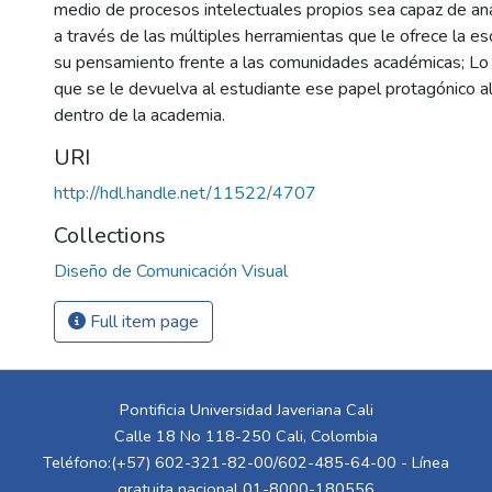
medio de procesos intelectuales propios sea capaz de anal
a través de las múltiples herramientas que le ofrece la esc
su pensamiento frente a las comunidades académicas; Lo a
que se le devuelva al estudiante ese papel protagónico al 
dentro de la academia.
URI
http://hdl.handle.net/11522/4707
Collections
Diseño de Comunicación Visual
Full item page
Pontificia Universidad Javeriana Cali
Calle 18 No 118-250 Cali, Colombia
Teléfono:(+57) 602-321-82-00/602-485-64-00 - Línea
gratuita nacional 01-8000-180556