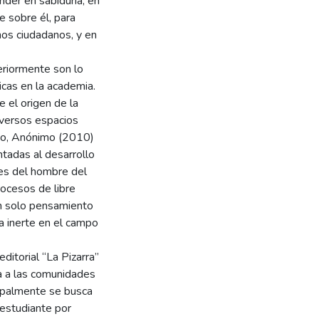
nder en sabiduría, en
 sobre él, para
os ciudadanos, y en
eriormente son lo
as en la academia.
 el origen de la
diversos espacios
eto, Anónimo (2010)
tadas al desarrollo
es del hombre del
rocesos de libre
un solo pensamiento
ra inerte en el campo
ditorial “La Pizarra”
a a las comunidades
cipalmente se busca
 estudiante por