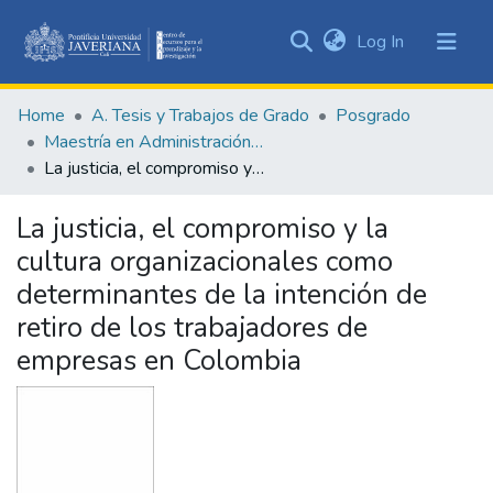
(current)
Log In
Communities
&
Home
A. Tesis y Trabajos de Grado
Posgrado
Collections
Maestría en Administración de Empresas
All of DSpace
La justicia, el compromiso y la cultura organizacionales como determinantes de la intención de retiro de los trabajadores de empresas en Colombia
Statistics
La justicia, el compromiso y la
cultura organizacionales como
determinantes de la intención de
retiro de los trabajadores de
empresas en Colombia