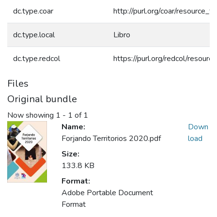
dc.type.coar
http://purl.org/coar/resource_
dc.type.local
Libro
dc.type.redcol
https://purl.org/redcol/resourc
Files
Original bundle
Now showing
1 - 1 of 1
Name:
Down
Forjando Territorios 2020.pdf
load
Size:
133.8 KB
Format:
Adobe Portable Document
Format