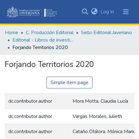
(current)
Log In
Communities
&
Home
C. Producción Editorial
Sello Editorial Javeriano
Collections
Editorial - Libros de investigación
All of DSpace
Forjando Territorios 2020
Statistics
Forjando Territorios 2020
Simple item page
dc.contributor.author
Mora Motta, Claudia Lucía
dc.contributor.author
Vargas Morales, Julieth
dc.contributor.author
Cataño Otálora, Mónica Marión