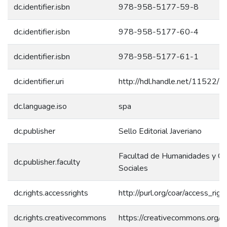
dc.identifier.isbn
978-958-5177-59-8
dc.identifier.isbn
978-958-5177-60-4
dc.identifier.isbn
978-958-5177-61-1
dc.identifier.uri
http://hdl.handle.net/11522/
dc.language.iso
spa
dc.publisher
Sello Editorial Javeriano
Facultad de Humanidades y Ci
dc.publisher.faculty
Sociales
dc.rights.accessrights
http://purl.org/coar/access_rig
dc.rights.creativecommons
https://creativecommons.org/li