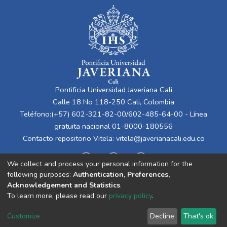
Pontificia Universidad Javeriana Cali
Calle 18 No 118-250 Cali, Colombia
Teléfono:(+57) 602-321-82-00/602-485-64-00 - Línea
gratuita nacional 01-8000-180556
Contacto repositorio Vitela:
vitela@javerianacali.edu.co
We collect and process your personal information for the
following purposes:
Authentication, Preferences,
Acknowledgement and Statistics
.
To learn more, please read our
privacy policy
.
Cookie
Privacy
End User
Send
Customize
Decline
That's ok
settings
policy
Agreement
Feedback