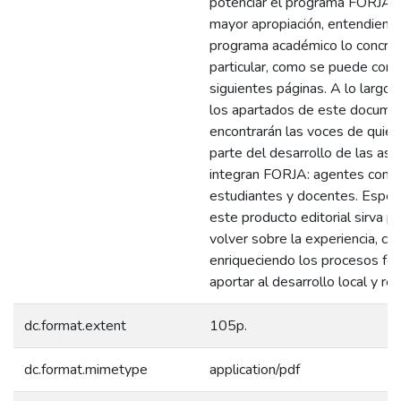
potenciar el programa FORJA y
mayor apropiación, entendiend
programa académico lo concre
particular, como se puede cons
siguientes páginas. A lo largo
los apartados de este docume
encontrarán las voces de quie
parte del desarrollo de las asi
integran FORJA: agentes comun
estudiantes y docentes. Espe
este producto editorial sirva pa
volver sobre la experiencia, con
enriqueciendo los procesos fo
aportar al desarrollo local y reg
dc.format.extent
105p.
dc.format.mimetype
application/pdf