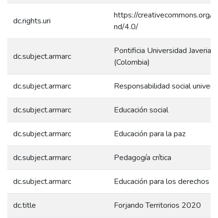
https://creativecommons.org/l
dc.rights.uri
nd/4.0/
Pontificia Universidad Javeriana
dc.subject.armarc
(Colombia)
dc.subject.armarc
Responsabilidad social universi
dc.subject.armarc
Educación social
dc.subject.armarc
Educación para la paz
dc.subject.armarc
Pedagogía crítica
dc.subject.armarc
Educación para los derechos 
dc.title
Forjando Territorios 2020