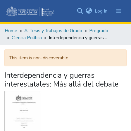
(current)
Log In
Communities
&
Home
A. Tesis y Trabajos de Grado
Pregrado
Collections
Ciencia Política
Interdependencia y guerras interestatales: Más allá del debate
All of DSpace
This item is non-discoverable
Statistics
Interdependencia y guerras
interestatales: Más allá del debate