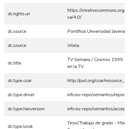
https://creativecommons.org/l
dc.rights.uri
sa/4.0/
dc.source
Pontificia Universidad Javeriana
dc.source
Vitela
TV Semana / Cosmos 1999: La 
dc.title
en la TV
dc.type.coar
http://purl.org/coar/resource_
dc.type.driver
info:eu-repo/semantics/report
dc.type.hasversion
info:eu-repo/semantics/accept
Tesis/Trabajo de grado - Mono
dc.type.local