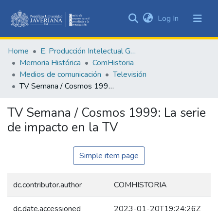
(current)
Log In
Communities
&
Home
E. Producción Intelectual General
Collections
Memoria Histórica
ComHistoria
All of DSpace
Medios de comunicación
Televisión
TV Semana / Cosmos 1999: La serie de impacto en la TV
Statistics
TV Semana / Cosmos 1999: La serie
de impacto en la TV
Simple item page
dc.contributor.author
COMHISTORIA
dc.date.accessioned
2023-01-20T19:24:26Z