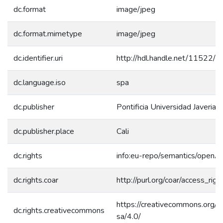
dc.format
image/jpeg
dc.format.mimetype
image/jpeg
dc.identifier.uri
http://hdl.handle.net/11522/
dc.language.iso
spa
dc.publisher
Pontificia Universidad Javeriana
dc.publisher.place
Cali
dc.rights
info:eu-repo/semantics/openA
dc.rights.coar
http://purl.org/coar/access_rig
https://creativecommons.org/l
dc.rights.creativecommons
sa/4.0/