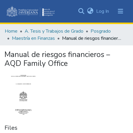
(current)
Log In
Communities
&
Home
A. Tesis y Trabajos de Grado
Posgrado
Collections
Maestría en Finanzas
Manual de riesgos financieros – AQD Family Office
All of DSpace
Manual de riesgos financieros –
Statistics
AQD Family Office
Files