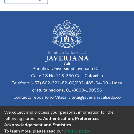
Pontificia Universidad Javeriana Cali
Calle 18 No 118-250 Cali, Colombia
Teléfono:(+57) 602-321-82-00/602-485-64-00 - Línea
gratuita nacional 01-8000-180556
Contacto repositorio Vitela:
vitela@javerianacali.edu.co
We collect and process your personal information for the
following purposes:
Authentication, Preferences,
Acknowledgement and Statistics
.
To learn more, please read our
privacy policy
.