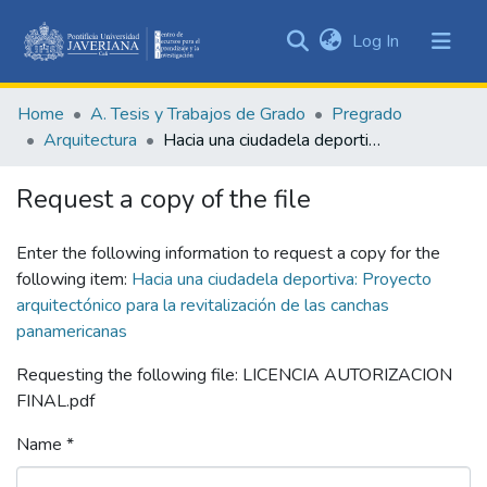
(current)
Log In
Communities
&
Home
A. Tesis y Trabajos de Grado
Pregrado
Collections
Arquitectura
Hacia una ciudadela deportiva: Proyecto arquitectónico para la revitalización de las canchas panamericanas
All of DSpace
Request a copy of the file
Statistics
Enter the following information to request a copy for the
following item:
Hacia una ciudadela deportiva: Proyecto
arquitectónico para la revitalización de las canchas
panamericanas
Requesting the following file: LICENCIA AUTORIZACION
FINAL.pdf
Name *