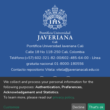
Pontificia Universidad Javeriana Cali
Calle 18 No 118-250 Cali, Colombia
Teléfono:(+57) 602-321-82-00/602-485-64-00 - Línea
gratuita nacional 01-8000-180556
Contacto repositorio Vitela:
vitela@javerianacali.edu.co
We collect and process your personal information for the
following purposes:
Authentication, Preferences,
Acknowledgement and Statistics
.
To learn more, please read our
privacy policy
.
Cookie
Privacy
End User
Send
Customize
Decline
That's ok