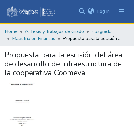
(current)
Log In
Communities
&
Home
A. Tesis y Trabajos de Grado
Posgrado
Collections
Maestría en Finanzas
Propuesta para la escisión del área de desarrollo de infraestructura de la cooperativa Coomeva
All of DSpace
Propuesta para la escisión del área
Statistics
de desarrollo de infraestructura de
la cooperativa Coomeva