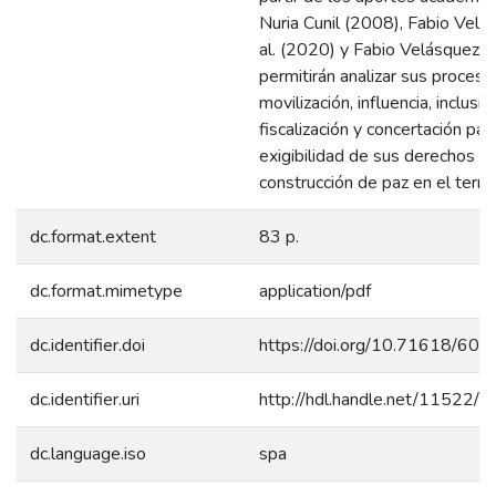
Nuria Cunil (2008), Fabio Veláz
al. (2020) y Fabio Velásquez 
permitirán analizar sus proces
movilización, influencia, inclusió
fiscalización y concertación para
exigibilidad de sus derechos y 
construcción de paz en el territ
dc.format.extent
83 p.
dc.format.mimetype
application/pdf
dc.identifier.doi
https://doi.org/10.71618/60
dc.identifier.uri
http://hdl.handle.net/11522/
dc.language.iso
spa