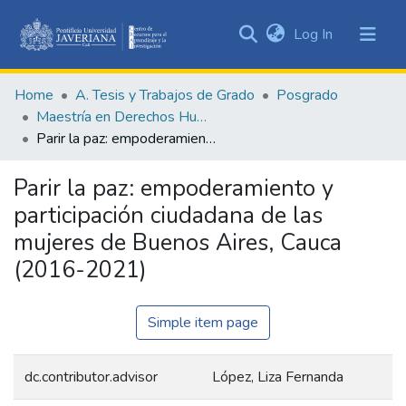
(current)
Log In
Communities
&
Home
A. Tesis y Trabajos de Grado
Posgrado
Collections
Maestría en Derechos Humanos y Cultura de Paz
All of DSpace
Parir la paz: empoderamiento y participación ciudadana de las mujeres de Buenos Aires, Cauca (2016-2021)
Statistics
Parir la paz: empoderamiento y
participación ciudadana de las
mujeres de Buenos Aires, Cauca
(2016-2021)
Simple item page
dc.contributor.advisor
López, Liza Fernanda