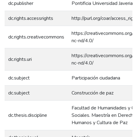
dc.publisher
Pontificia Universidad Javerian
dc.rights.accessrights
http://purl.org/coar/access_rig
https://creativecommons.org/l
dc.rights.creativecommons
nc-nd/4.0/
https://creativecommons.org/l
dc.rights.uri
nc-nd/4.0/
dc.subject
Participación ciudadana
dc.subject
Construcción de paz
Facultad de Humanidades y Ci
dc.thesis.discipline
Sociales. Maestría en Derecho
Humanos y Cultura de Paz