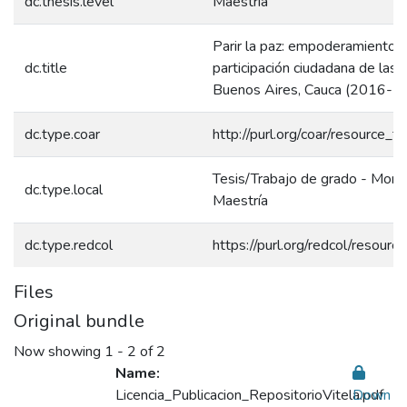
dc.thesis.level
Maestría
Parir la paz: empoderamiento y
dc.title
participación ciudadana de las
Buenos Aires, Cauca (2016-2
dc.type.coar
http://purl.org/coar/resource_t
Tesis/Trabajo de grado - Monog
dc.type.local
Maestría
dc.type.redcol
https://purl.org/redcol/resour
Files
Original bundle
Now showing
1 - 2 of 2
Name:
Licencia_Publicacion_RepositorioVitela.pdf
Down