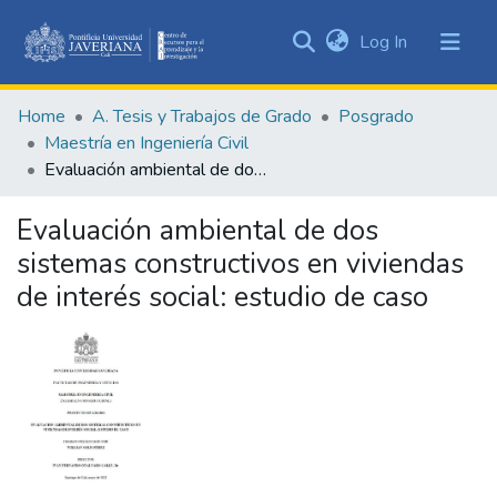
(current)
Log In
Communities
&
Home
A. Tesis y Trabajos de Grado
Posgrado
Collections
Maestría en Ingeniería Civil
All of DSpace
Evaluación ambiental de dos sistemas constructivos en viviendas de interés social: estudio de caso
Statistics
Evaluación ambiental de dos
sistemas constructivos en viviendas
de interés social: estudio de caso