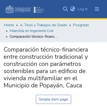
(current)
Log In
Communities
&
Home
A. Tesis y Trabajos de Grado
Posgrado
Collections
Maestría en Ingeniería Civil
All of DSpace
Comparación técnico-financiera entre construcción tradicional y construcción con parámetros sostenibles para un edificio de vivienda multifamiliar en el Municipio de Popayán, Cauca
Statistics
Comparación técnico-financiera
entre construcción tradicional y
construcción con parámetros
sostenibles para un edificio de
vivienda multifamiliar en el
Municipio de Popayán, Cauca
Simple item page