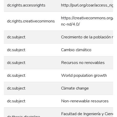
dc.rights.accessrights
http://purl.org/coar/access_rig
https://creativecommons.org/l
dc.rights.creativecommons
nc-nd/4.0/
dc.subject
Crecimiento de la población mu
dc.subject
Cambio climático
dc.subject
Recursos no renovables
dc.subject
World population growth
dc.subject
Climate change
dc.subject
Non-renewable resources
Facultad de Ingeniería y Ciencia
dc.thesis.discipline