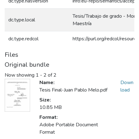
dc.type.hasversion
info:eu-repo/semantics/accept
Tesis/Trabajo de grado - Monog
dc.type.local
Maestría
dc.type.redcol
https://purl.org/redcol/resour
Files
Original bundle
Now showing
1 - 2 of 2
Name:
Down
Tesis Final-Juan Pablo Melo.pdf
load
Size:
10.85 MB
Format:
Adobe Portable Document
Format