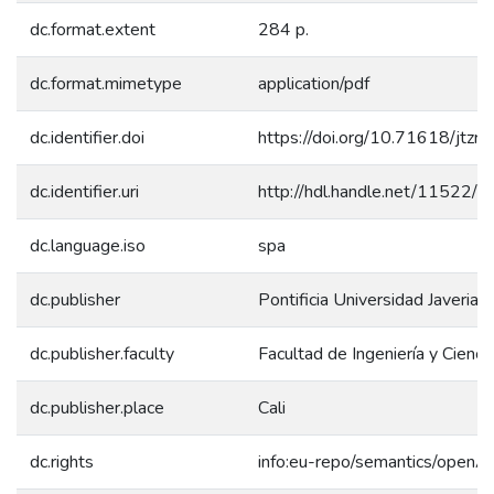
dc.format.extent
284 p.
dc.format.mimetype
application/pdf
dc.identifier.doi
https://doi.org/10.71618/jtzr
dc.identifier.uri
http://hdl.handle.net/11522/
dc.language.iso
spa
dc.publisher
Pontificia Universidad Javeriana
dc.publisher.faculty
Facultad de Ingeniería y Cienci
dc.publisher.place
Cali
dc.rights
info:eu-repo/semantics/openA