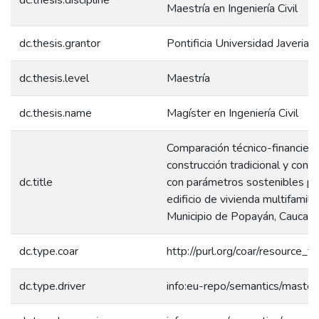
Maestría en Ingeniería Civil
dc.thesis.grantor
Pontificia Universidad Javeriana
dc.thesis.level
Maestría
dc.thesis.name
Magíster en Ingeniería Civil
Comparación técnico-financiera
construcción tradicional y const
dc.title
con parámetros sostenibles pa
edificio de vivienda multifamilia
Municipio de Popayán, Cauca
dc.type.coar
http://purl.org/coar/resource_t
dc.type.driver
info:eu-repo/semantics/master