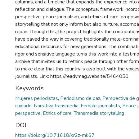
columns, and a timeline that expands the experience into 
reflection and dialogue. The conceptual framework incor
perspective, peace journalism, and ethics of care, propos
storytelling that not only inform but also nurture, accomp
repair. Through this, the project highlights the contribut
have paved the way in covering traditionally male-domina
educational resources for new generations. The combinatio
rigor and sensitive language turns this work into a testimon
archive that invites us to rethink peace through other form
to make clear that this country is also built with the voi
journalists. Link: https://readymag.website/5464050.
Keywords
Mujeres periodistas
,
Periodismo de paz
,
Perspectiva de 
cuidado
,
Narrativa transmedia
,
Female journalists
,
Peace j
perspective
,
Ethics of care
,
Transmedia storytelling
DOI
https://doi.org/10.71618/kr2z-mk67