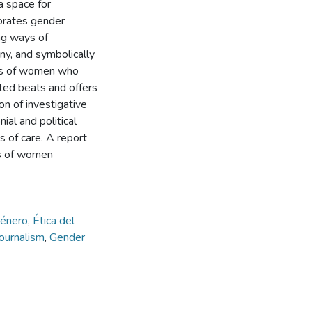
a space for
porates gender
ing ways of
any, and symbolically
ions of women who
ted beats and offers
n of investigative
ial and political
s of care. A report
ces of women
género
,
Ética del
ournalism
,
Gender