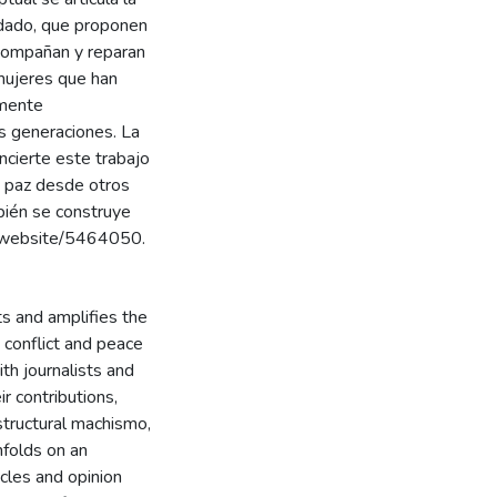
idado, que proponen
acompañan y reparan
 mujeres que han
lmente
s generaciones. La
ncierte este trabajo
la paz desde otros
bién se construye
ag.website/5464050.
ts and amplifies the
conflict and peace
th journalists and
r contributions,
structural machismo,
unfolds on an
icles and opinion