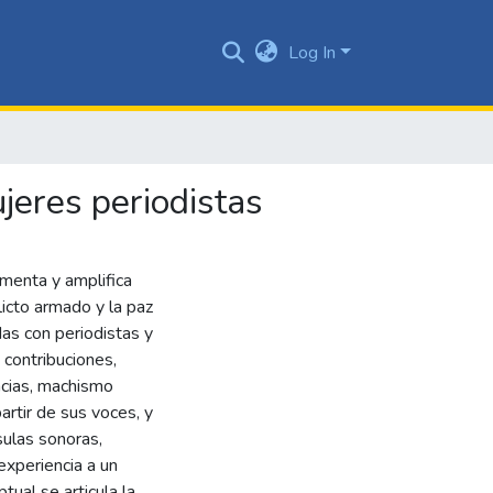
Log In
ujeres periodistas
umenta y amplifica
licto armado y la paz
as con periodistas y
 contribuciones,
ncias, machismo
artir de sus voces, y
sulas sonoras,
experiencia a un
ual se articula la