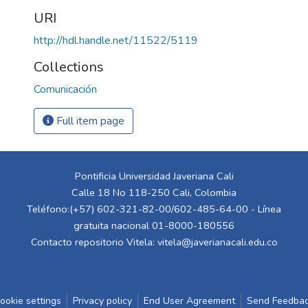
URI
http://hdl.handle.net/11522/5119
Collections
Comunicación
Full item page
Pontificia Universidad Javeriana Cali
Calle 18 No 118-250 Cali, Colombia
Teléfono:(+57) 602-321-82-00/602-485-64-00 - Línea
gratuita nacional 01-8000-180556
Contacto repositorio Vitela:
vitela@javerianacali.edu.co
ookie settings
Privacy policy
End User Agreement
Send Feedba