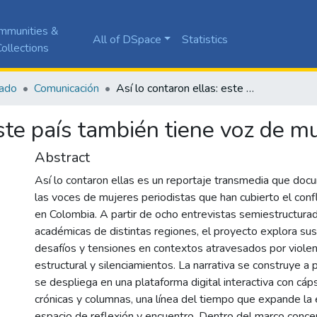
mmunities &
All of DSpace
Statistics
ollections
ado
Comunicación
Así lo contaron ellas: este país también tiene voz de mujeres periodistas
este país también tiene voz de m
Abstract
Así lo contaron ellas es un reportaje transmedia que doc
las voces de mujeres periodistas que han cubierto el conf
en Colombia. A partir de ocho entrevistas semiestructurad
académicas de distintas regiones, el proyecto explora sus
desafíos y tensiones en contextos atravesados por viole
estructural y silenciamientos. La narrativa se construye a p
se despliega en una plataforma digital interactiva con cáp
crónicas y columnas, una línea del tiempo que expande la 
espacio de reflexión y encuentro. Dentro del marco concept