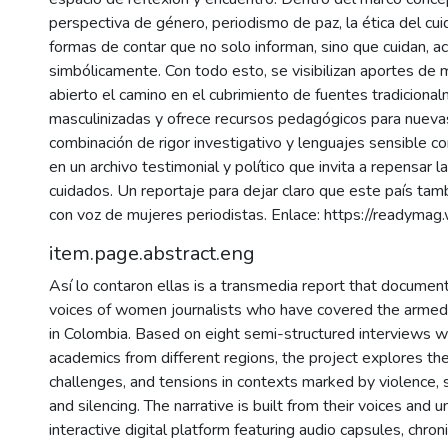
perspectiva de género, periodismo de paz, la ética del cu
formas de contar que no solo informan, sino que cuidan, 
simbólicamente. Con todo esto, se visibilizan aportes de
abierto el camino en el cubrimiento de fuentes tradiciona
masculinizadas y ofrece recursos pedagógicos para nueva
combinación de rigor investigativo y lenguajes sensible co
en un archivo testimonial y político que invita a repensar 
cuidados. Un reportaje para dejar claro que este país tam
con voz de mujeres periodistas. Enlace: https://readym
item.page.abstract.eng
Así lo contaron ellas is a transmedia report that documen
voices of women journalists who have covered the armed 
in Colombia. Based on eight semi-structured interviews wi
academics from different regions, the project explores thei
challenges, and tensions in contexts marked by violence, 
and silencing. The narrative is built from their voices and 
interactive digital platform featuring audio capsules, chron